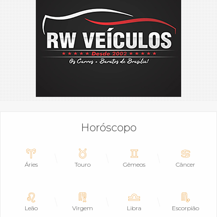
Horóscopo
Áries
Touro
Gêmeos
Câncer
Leão
Virgem
Libra
Escorpião