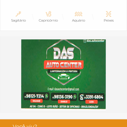
Sagitário
Capricórnio
Aquário
Peixes
Você viu?