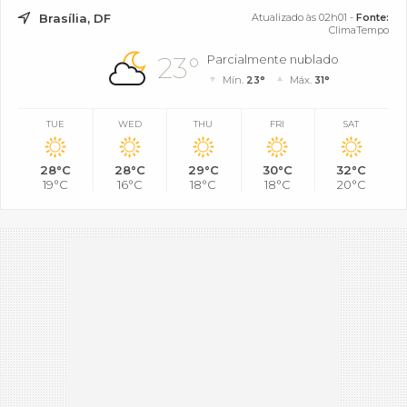
Brasília, DF
Atualizado às 02h01 -
Fonte:
ClimaTempo
23°
Parcialmente nublado
Mín.
23°
Máx.
31°
TUE
WED
THU
FRI
SAT
28°C
28°C
29°C
30°C
32°C
19°C
16°C
18°C
18°C
20°C