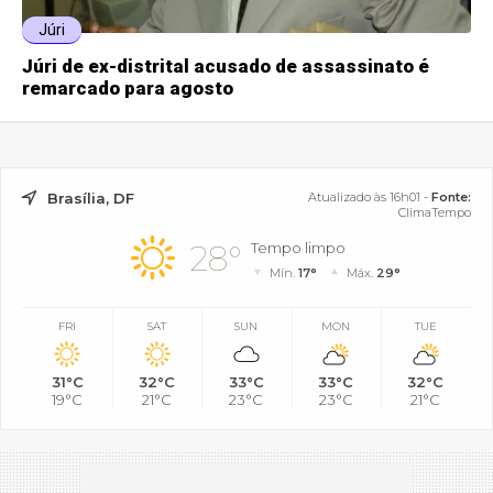
Júri
Júri de ex-distrital acusado de assassinato é
remarcado para agosto
Brasília, DF
Atualizado às 16h01 -
Fonte:
ClimaTempo
28°
Tempo limpo
Mín.
17°
Máx.
29°
FRI
SAT
SUN
MON
TUE
31°C
32°C
33°C
33°C
32°C
19°C
21°C
23°C
23°C
21°C