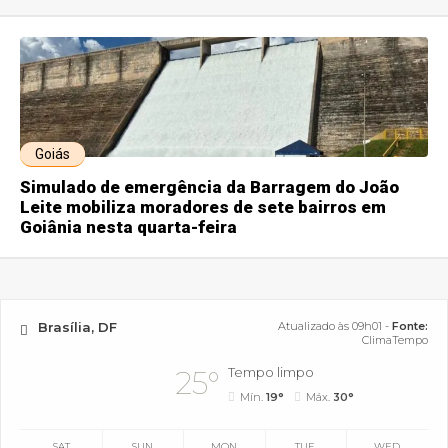
Goiás
Simulado de emergência da Barragem do João
Leite mobiliza moradores de sete bairros em
Goiânia nesta quarta-feira
Brasília, DF
Atualizado às 09h01 -
Fonte:
ClimaTempo
Tempo limpo
25°
Mín.
19°
Máx.
30°
SAT
SUN
MON
TUE
WED