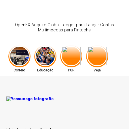
ativo: Projeto Infância Cidadã vai
r 1.200 criança em agosto
Correio
Educação
PGR
Veja
Pesquisa
Negócios
Negócios
Tecnologia
Estilo de Vida
Entretenimento
Negócios
Estilo de Vida