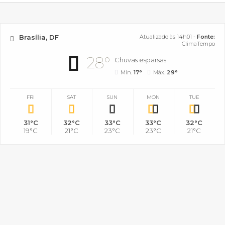
Brasília, DF
Atualizado às 14h01 -
Fonte:
ClimaTempo
28°
Chuvas esparsas
Mín.
17°
Máx.
29°
FRI
SAT
SUN
MON
TUE
31°C
32°C
33°C
33°C
32°C
19°C
21°C
23°C
23°C
21°C