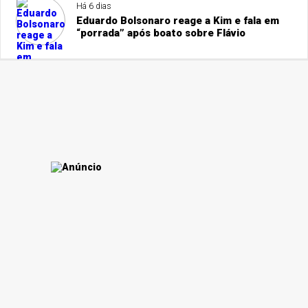
Há 6 dias
Eduardo Bolsonaro reage a Kim e fala em
“porrada” após boato sobre Flávio