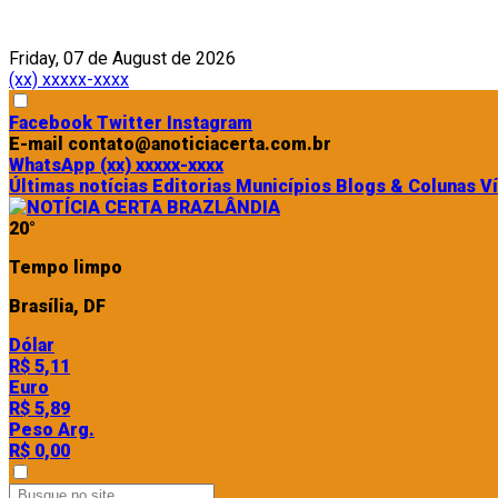
Friday, 07 de August de 2026
(xx) xxxxx-xxxx
Facebook
Twitter
Instagram
E-mail
contato@anoticiacerta.com.br
WhatsApp
(xx) xxxxx-xxxx
Últimas notícias
Editorias
Municípios
Blogs & Colunas
V
20°
Tempo limpo
Brasília, DF
Dólar
R$ 5,11
Euro
R$ 5,89
Peso Arg.
R$ 0,00