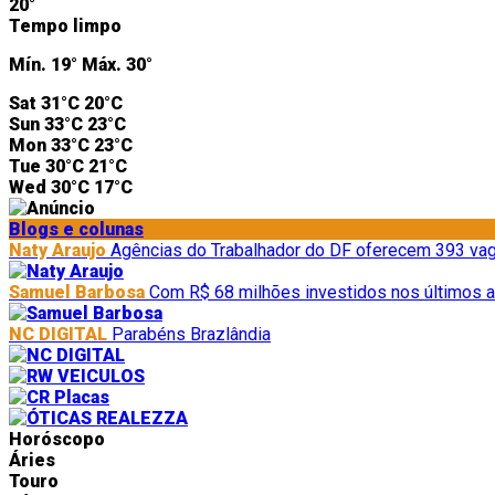
20°
Tempo limpo
Mín.
19°
Máx.
30°
Sat
31°C
20°C
Sun
33°C
23°C
Mon
33°C
23°C
Tue
30°C
21°C
Wed
30°C
17°C
Blogs e colunas
Naty Araujo
Agências do Trabalhador do DF oferecem 393 vag
Samuel Barbosa
Com R$ 68 milhões investidos nos últimos a
NC DIGITAL
Parabéns Brazlândia
Horóscopo
Áries
Touro