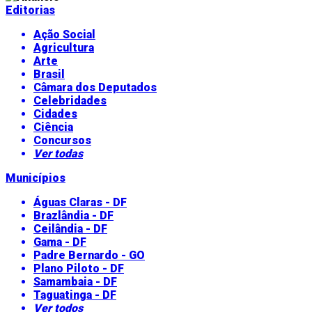
Editorias
Ação Social
Agricultura
Arte
Brasil
Câmara dos Deputados
Celebridades
Cidades
Ciência
Concursos
Ver todas
Municípios
Águas Claras - DF
Brazlândia - DF
Ceilândia - DF
Gama - DF
Padre Bernardo - GO
Plano Piloto - DF
Samambaia - DF
Taguatinga - DF
Ver todos