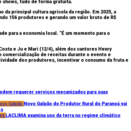
e shows, tudo de forma gratuita.
 da principal cultura agrícola da região. Em 2025, a
endo 156 produtores e gerando um valor bruto de R$
ade para a economia local. “É um momento para o
 Costa e Ju e Mari (12/4), além dos cantores Henry
m comercialização de receitas durante o evento e
iatividade dos produtores, incentivar o consumo da fruta e
podem requerer serviços mecanizados para suas
ovo Galpão
Novo Galpão do Produtor Rural do Paranoá vai
os
ura
LACLIMA examina uso da terra no regime climático