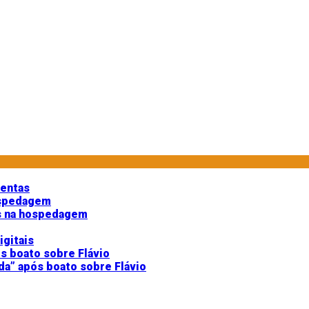
mentas
as na hospedagem
gitais
da” após boato sobre Flávio