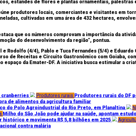
cos, estandes de flores e plantas ornamentais, palestras 
eúne produtores locais, comerciantes e visitantes em torno
oneladas, cultivadas em uma área de 432 hectares, envolv
destaca que os números comprovam a importância da ativid
omoção do desenvolvimento da região”, pontua.
el e Rodolfo (4/4), Pablo e Tuca Fernandes (5/4) e Eduardo
curso de Receitas e Circuito Gastronômico com Goiaba, co
 no espaço da Emater-DF. A iniciativa busca estimular a cr
 cranberries
Produtores rurais
Produtores rurais do DF 
ra de alimentos da agricultura familiar
o do Polo Agroindustrial do Rio Preto, em Planaltina
N
a
Milho do São João pode ajudar na saúde, apontam estud
 histórico e movimenta R$ 5,8 bilhões em 2025
Agricult
acional contra malária