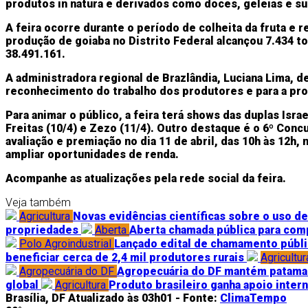
produtos in natura e derivados como doces, geleias e su
A feira ocorre durante o período de colheita da fruta e r
produção de goiaba no Distrito Federal alcançou 7.434 t
38.491.161.
A administradora regional de Brazlândia, Luciana Lima, 
reconhecimento do trabalho dos produtores e para a pr
Para animar o público, a feira terá shows das duplas Isra
Freitas (10/4) e Zezo (11/4). Outro destaque é o 6º Con
avaliação e premiação no dia 11 de abril, das 10h às 12h,
ampliar oportunidades de renda.
Acompanhe as atualizações pela rede social da feira.
Veja também
Agricultura
Novas evidências científicas sobre o uso de
propriedades
Aberta
Aberta chamada pública para comp
Polo Agroindustrial
Lançado edital de chamamento públic
beneficiar cerca de 2,4 mil produtores rurais
Agricultur
Agropecuária do DF
Agropecuária do DF mantém patamar
global
Agricultura
Produto brasileiro ganha apoio intern
Brasília, DF
Atualizado às 03h01 -
Fonte:
ClimaTempo