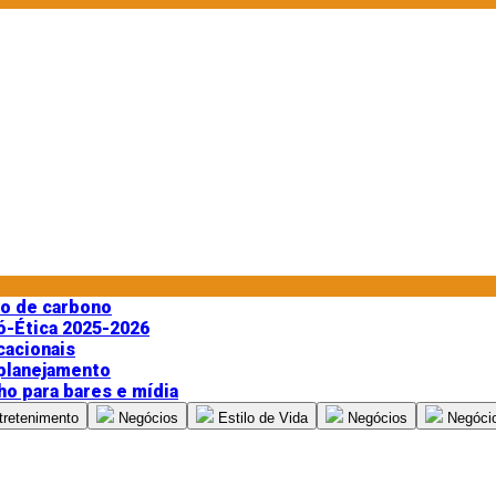
do de carbono
ó-Ética 2025-2026
cacionais
 planejamento
ho para bares e mídia
tretenimento
Negócios
Estilo de Vida
Negócios
Negóci