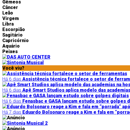
Gêmeos
Câncer
Leão
Virgem
Libra
Escorpião
Sagitário
Capricórnio
Aquário
Peixes
Você viu?
Há 6 dias
Assistência técnica fortalece o setor de ferra
Há 6 dias
Apê Smart Studios aplica modelo das academi
Há 6 dias
Fenasbac e GASA lançam estudo sobre golpes di
Há 7 dias
Eduardo Bolsonaro reage a Kim e fala em “porra