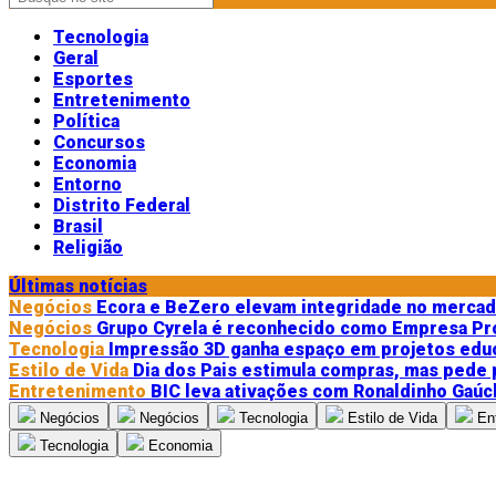
Tecnologia
Geral
Esportes
Entretenimento
Política
Concursos
Economia
Entorno
Distrito Federal
Brasil
Religião
Últimas notícias
Negócios
Ecora e BeZero elevam integridade no merca
Negócios
Grupo Cyrela é reconhecido como Empresa Pr
Tecnologia
Impressão 3D ganha espaço em projetos edu
Estilo de Vida
Dia dos Pais estimula compras, mas pede
Entretenimento
BIC leva ativações com Ronaldinho Gaúc
Negócios
Negócios
Tecnologia
Estilo de Vida
En
Tecnologia
Economia