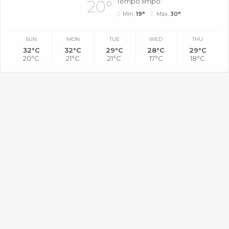
Tempo limpo
20°
Mín.
19°
Máx.
30°
SUN
MON
TUE
WED
THU
32°C
32°C
29°C
28°C
29°C
20°C
21°C
21°C
17°C
18°C