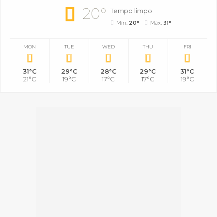
20°
Tempo limpo
Mín.
20°
Máx.
31°
MON
TUE
WED
THU
FRI
31°C
29°C
28°C
29°C
31°C
21°C
19°C
17°C
17°C
19°C