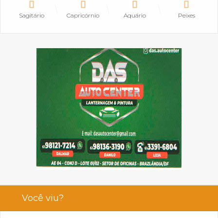
Sagitário
Capricórnio
Aquário
Peixes
Você viu?