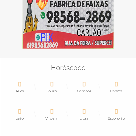
Horóscopo
Áries
Touro
Gêmeos
Câncer
Leão
Virgem
Libra
Escorpião