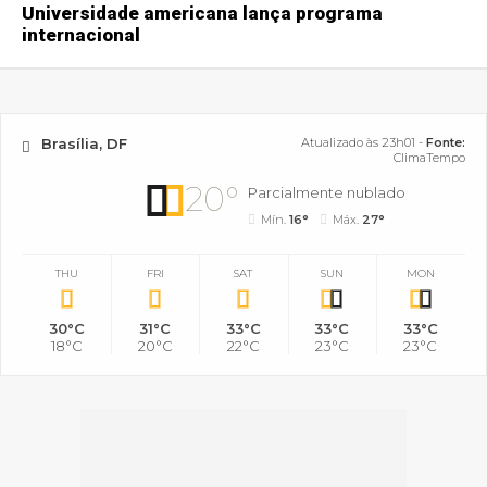
Universidade americana lança programa
internacional
Brasília, DF
Atualizado às 23h01 -
Fonte:
ClimaTempo
20°
Parcialmente nublado
Mín.
16°
Máx.
27°
THU
FRI
SAT
SUN
MON
30°C
31°C
33°C
33°C
33°C
18°C
20°C
22°C
23°C
23°C