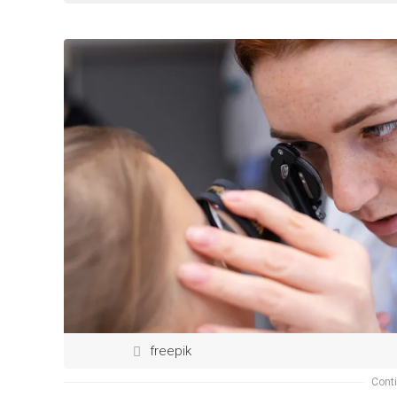
freepik
Conti