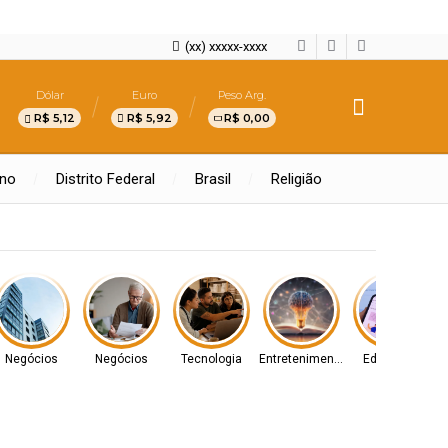
(xx) xxxxx-xxxx
Dólar
Euro
Peso Arg.
R$ 5,12
R$ 5,92
R$ 0,00
rno
Distrito Federal
Brasil
Religião
Negócios
Negócios
Tecnologia
Entretenimento
Educação