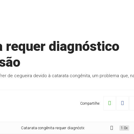
a requer diagnóstico
isão
rer de cegueira devido à catarata congênita, um problema que, n
Compartilhe:
Catarata congênita requer diagnóstico imediato e supervisão
1.0x