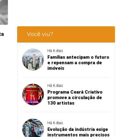
Você viu?
ta
Há 6 dias
Famílias antecipam o futuro
e repensam a compra de
imóveis
Há 6 dias
Programa Ceará Criativo
promove a circulação de
130 artistas
Há 6 dias
Evolução da indústria exige
instrumentos mais precisos