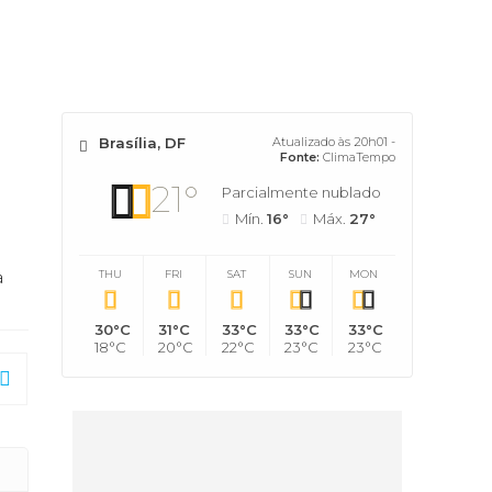
Brasília, DF
Atualizado às 20h01 -
Fonte:
ClimaTempo
21°
Parcialmente nublado
Mín.
16°
Máx.
27°
THU
FRI
SAT
SUN
MON
a
30°C
31°C
33°C
33°C
33°C
18°C
20°C
22°C
23°C
23°C