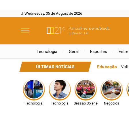
Wednesday, 05 de August de 2026
21°
Parcialmente nublado
Brasília, DF
Tecnologia
Geral
Esportes
Entre
a
Rede Líderes lança editora com 850 líderes empresariais
ÚLTIMAS NOTÍCIAS
Tecnologia
Tecnologia
Sessão Solene
Negócios