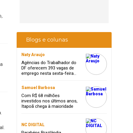
o,
Blogs e colunas
Naty Araujo
Agências do Trabalhador do
da
DF oferecem 393 vagas de
emprego nesta sexta-feira
(23/5)
Samuel Barbosa
Com R$ 68 milhões
investidos nos últimos anos,
Itapoã chega à maioridade
.
NC DIGITAL
al.
Parabéns Brazlândia