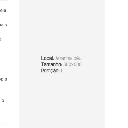
ela
pais
a-
opia
e o