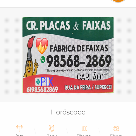
Horóscopo
Áries
Touro
Gêmeos
Câncer