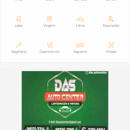
Leão
Virgem
Libra
Escorpião
Sagitário
Capricórnio
Aquário
Peixes