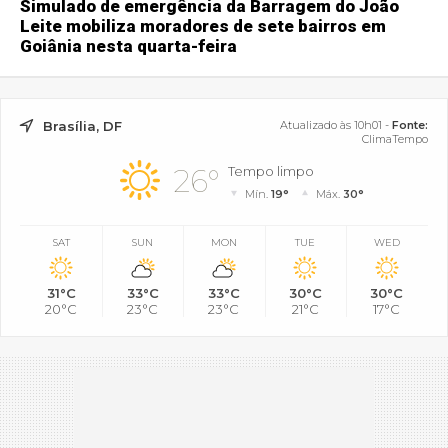
Simulado de emergência da Barragem do João
Leite mobiliza moradores de sete bairros em
Goiânia nesta quarta-feira
Brasília, DF
Atualizado às 10h01 -
Fonte:
ClimaTempo
26°
Tempo limpo
Mín.
19°
Máx.
30°
SAT
SUN
MON
TUE
WED
31°C
33°C
33°C
30°C
30°C
20°C
23°C
23°C
21°C
17°C