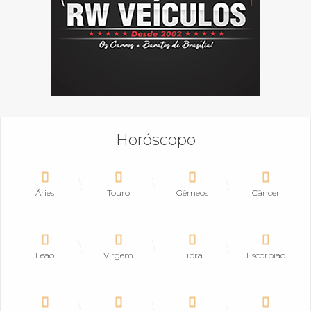
Horóscopo
Áries
Touro
Gêmeos
Câncer
Leão
Virgem
Libra
Escorpião