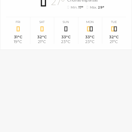
27°
Mín.
17°
Máx.
29°
FRI
SAT
SUN
MON
TUE
31°C
32°C
33°C
33°C
32°C
19°C
21°C
23°C
23°C
21°C