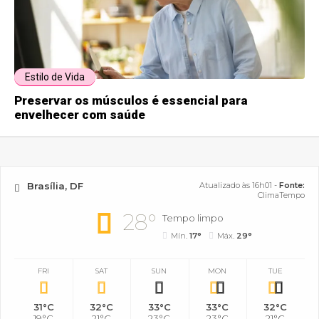
Estilo de Vida
Preservar os músculos é essencial para
envelhecer com saúde
Brasília, DF
Atualizado às 16h01 -
Fonte:
ClimaTempo
28°
Tempo limpo
Mín.
17°
Máx.
29°
FRI
SAT
SUN
MON
TUE
31°C
32°C
33°C
33°C
32°C
19°C
21°C
23°C
23°C
21°C