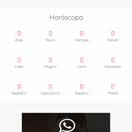
Horóscopo
Áries
Touro
Gêmeos
Câncer
Leão
Virgem
Libra
Escorpião
Sagitário
Capricórnio
Aquário
Peixes