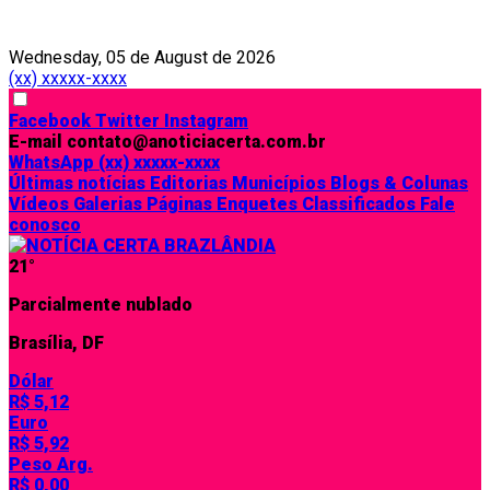
Wednesday, 05 de August de 2026
(xx) xxxxx-xxxx
Facebook
Twitter
Instagram
E-mail
contato@anoticiacerta.com.br
WhatsApp
(xx) xxxxx-xxxx
Últimas notícias
Editorias
Municípios
Blogs & Colunas
Vídeos
Galerias
Páginas
Enquetes
Classificados
Fale
conosco
21°
Parcialmente nublado
Brasília, DF
Dólar
R$ 5,12
Euro
R$ 5,92
Peso Arg.
R$ 0,00