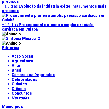
Há 6 dias
Evolução da indústria exige instrumentos mais
precisos
Há 6 dias
Procedimento pioneiro amplia precisão
cardíaca em Cuiabá
Editorias
Ação Social
Agricultura
Arte
Brasil
Câmara dos Deputados
Celebridades
Cidades
Ciência
Concursos
Ver todas
Municípios