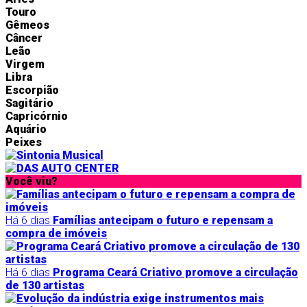
Touro
Gêmeos
Câncer
Leão
Virgem
Libra
Escorpião
Sagitário
Capricórnio
Aquário
Peixes
Você viu?
Há 6 dias
Famílias antecipam o futuro e repensam a
compra de imóveis
Há 6 dias
Programa Ceará Criativo promove a circulação
de 130 artistas