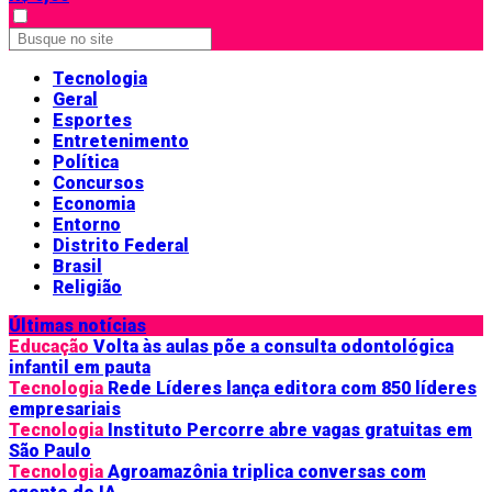
Tecnologia
Geral
Esportes
Entretenimento
Política
Concursos
Economia
Entorno
Distrito Federal
Brasil
Religião
Últimas notícias
Educação
Volta às aulas põe a consulta odontológica
infantil em pauta
Tecnologia
Rede Líderes lança editora com 850 líderes
empresariais
Tecnologia
Instituto Percorre abre vagas gratuitas em
São Paulo
Tecnologia
Agroamazônia triplica conversas com