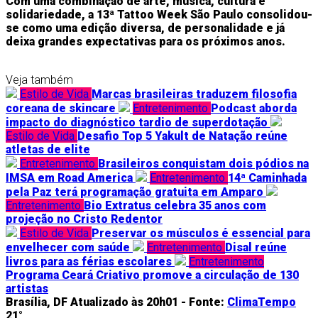
Com uma combinação de arte, música, cultura e
solidariedade, a 13ª Tattoo Week São Paulo consolidou-
se como uma edição diversa, de personalidade e já
deixa grandes expectativas para os próximos anos.
Veja também
Estilo de Vida
Marcas brasileiras traduzem filosofia
coreana de skincare
Entretenimento
Podcast aborda
impacto do diagnóstico tardio de superdotação
Estilo de Vida
Desafio Top 5 Yakult de Natação reúne
atletas de elite
Entretenimento
Brasileiros conquistam dois pódios na
IMSA em Road America
Entretenimento
14ª Caminhada
pela Paz terá programação gratuita em Amparo
Entretenimento
Bio Extratus celebra 35 anos com
projeção no Cristo Redentor
Estilo de Vida
Preservar os músculos é essencial para
envelhecer com saúde
Entretenimento
Disal reúne
livros para as férias escolares
Entretenimento
Programa Ceará Criativo promove a circulação de 130
artistas
Brasília, DF
Atualizado às 20h01 -
Fonte:
ClimaTempo
21°