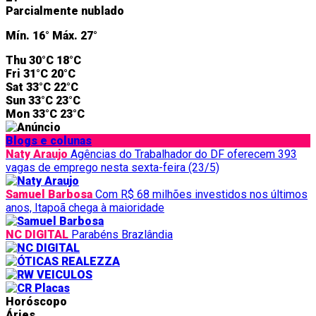
Parcialmente nublado
Mín.
16°
Máx.
27°
Thu
30°C
18°C
Fri
31°C
20°C
Sat
33°C
22°C
Sun
33°C
23°C
Mon
33°C
23°C
Blogs e colunas
Naty Araujo
Agências do Trabalhador do DF oferecem 393
vagas de emprego nesta sexta-feira (23/5)
Samuel Barbosa
Com R$ 68 milhões investidos nos últimos
anos, Itapoã chega à maioridade
NC DIGITAL
Parabéns Brazlândia
Horóscopo
Áries