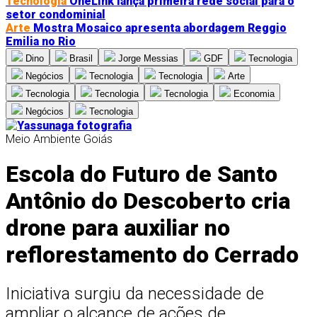
Tecnologia
OneLink lança primeira rede social para o
setor condominial
Arte
Mostra Mosaico apresenta abordagem Reggio
Emilia no Rio
Dino
Brasil
Jorge Messias
GDF
Tecnologia
Negócios
Tecnologia
Tecnologia
Arte
Tecnologia
Tecnologia
Tecnologia
Economia
Negócios
Tecnologia
Meio Ambiente
Goiás
Escola do Futuro de Santo
Antônio do Descoberto cria
drone para auxiliar no
reflorestamento do Cerrado
Iniciativa surgiu da necessidade de
ampliar o alcance de ações de