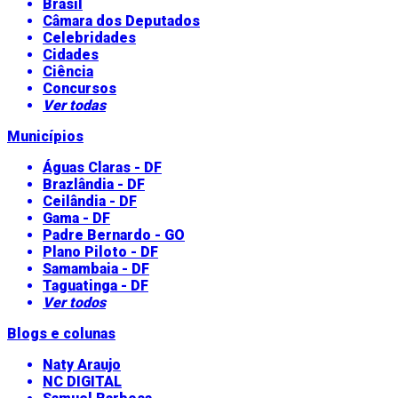
Brasil
Câmara dos Deputados
Celebridades
Cidades
Ciência
Concursos
Ver todas
Municípios
Águas Claras - DF
Brazlândia - DF
Ceilândia - DF
Gama - DF
Padre Bernardo - GO
Plano Piloto - DF
Samambaia - DF
Taguatinga - DF
Ver todos
Blogs e colunas
Naty Araujo
NC DIGITAL