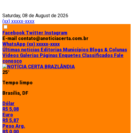
Saturday, 08 de August de 2026
(xx) xxxxx-xxxx
Facebook
Twitter
Instagram
E-mail
contato@anoticiacerta.com.br
WhatsApp
(xx) xxxxx-xxxx
Últimas notícias
Editorias
Municípios
Blogs & Colunas
Vídeos
Galerias
Páginas
Enquetes
Classificados
Fale
conosco
25°
Tempo limpo
Brasília, DF
Dólar
R$ 5,08
Euro
R$ 5,87
Peso Arg.
R$ 0,00