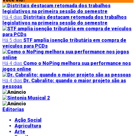
Há 4 dias
Distritais destacam retomada dos trabalhos
legislativos na primeira sessão do semestre
Há 5 dias
STF amplia isenção tributária em compra de
veículos para PCDs
Há 4 dias
Como o NoPing melhora sua performance nos
jogos online
Há 4 dias
Dr. Cabralito: quando o maior projeto são as
pessoas
Editorias
Ação Social
Agricultura
Arte