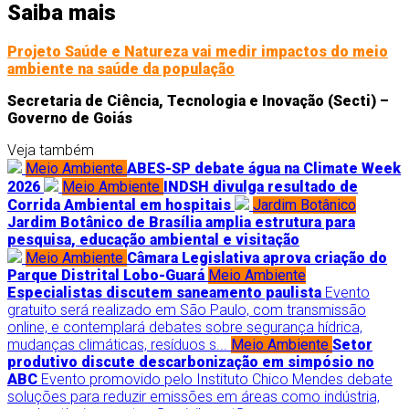
Saiba mais
Projeto Saúde e Natureza vai medir impactos do meio
ambiente na saúde da população
Secretaria de Ciência, Tecnologia e Inovação (Secti) –
Governo de Goiás
Veja também
Meio Ambiente
ABES-SP debate água na Climate Week
2026
Meio Ambiente
INDSH divulga resultado de
Corrida Ambiental em hospitais
Jardim Botânico
Jardim Botânico de Brasília amplia estrutura para
pesquisa, educação ambiental e visitação
Meio Ambiente
Câmara Legislativa aprova criação do
Parque Distrital Lobo-Guará
Meio Ambiente
Especialistas discutem saneamento paulista
Evento
gratuito será realizado em São Paulo, com transmissão
online, e contemplará debates sobre segurança hídrica,
mudanças climáticas, resíduos s...
Meio Ambiente
Setor
produtivo discute descarbonização em simpósio no
ABC
Evento promovido pelo Instituto Chico Mendes debate
soluções para reduzir emissões em áreas como indústria,