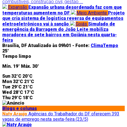
combustíveis, construção civil, gestão ...
Expansão
Expansão urbana desordenada faz com que
temperaturas aumentem no DF
Meio Ambiente
Projeto
que cria sistema de logística reversa de equipamentos
eletroeletrônicos vai à sanção
Goiás
Simulado de
emergência da Barragem do João Leite mobiliza
moradores de sete bairros em Goiânia nesta quarta-
feira
Brasília, DF
Atualizado às 09h01 -
Fonte:
ClimaTempo
25°
Tempo limpo
Mín.
19°
Máx.
30°
Sun
32°C
20°C
Mon
32°C
21°C
Tue
29°C
21°C
Wed
28°C
17°C
Thu
29°C
18°C
Blogs e colunas
Naty Araujo
Agências do Trabalhador do DF oferecem 393
vagas de emprego nesta sexta-feira (23/5)