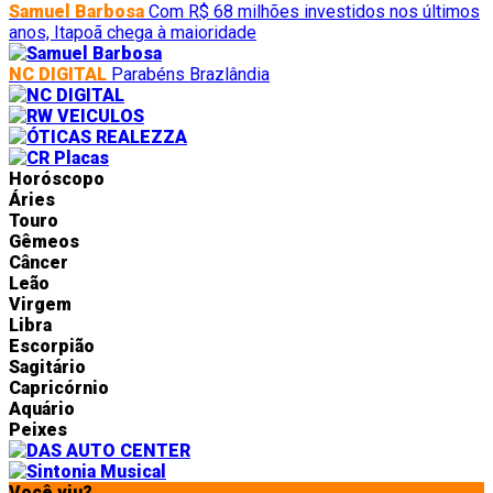
Samuel Barbosa
Com R$ 68 milhões investidos nos últimos
anos, Itapoã chega à maioridade
NC DIGITAL
Parabéns Brazlândia
Horóscopo
Áries
Touro
Gêmeos
Câncer
Leão
Virgem
Libra
Escorpião
Sagitário
Capricórnio
Aquário
Peixes
Você viu?