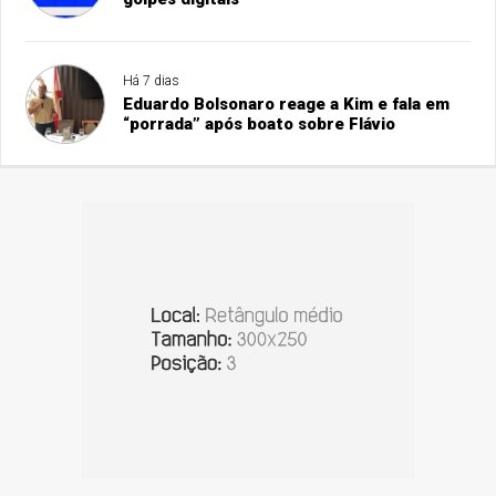
Há 7 dias
Eduardo Bolsonaro reage a Kim e fala em
“porrada” após boato sobre Flávio