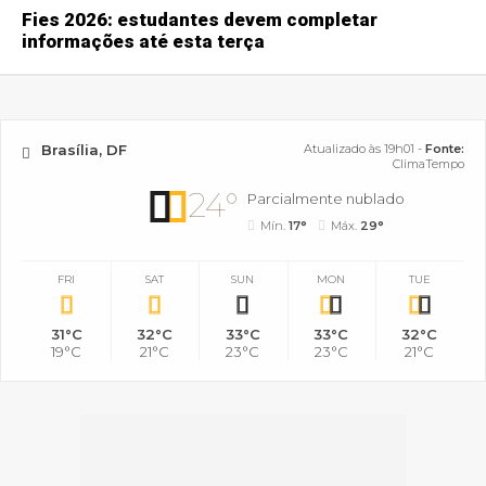
Fies 2026: estudantes devem completar
informações até esta terça
Brasília, DF
Atualizado às 19h01 -
Fonte:
ClimaTempo
24°
Parcialmente nublado
Mín.
17°
Máx.
29°
FRI
SAT
SUN
MON
TUE
31°C
32°C
33°C
33°C
32°C
19°C
21°C
23°C
23°C
21°C