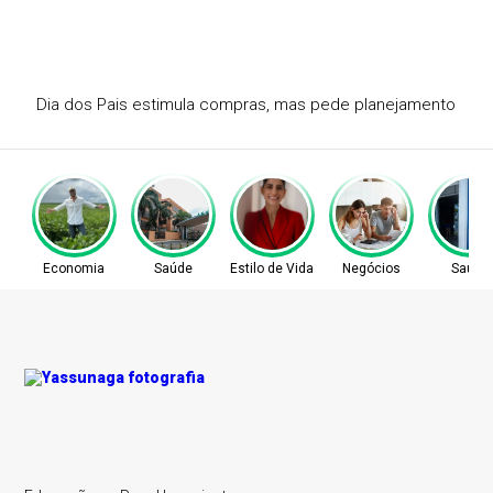
BIC leva ativações com Ronaldinho Gaúcho para bares e
mídia
Economia
Saúde
Estilo de Vida
Negócios
Saúde