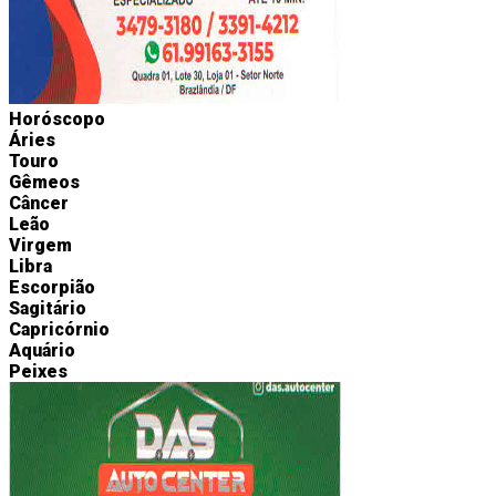
Horóscopo
Áries
Touro
Gêmeos
Câncer
Leão
Virgem
Libra
Escorpião
Sagitário
Capricórnio
Aquário
Peixes