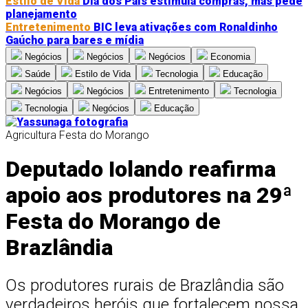
Estilo de Vida
Dia dos Pais estimula compras, mas pede
planejamento
Entretenimento
BIC leva ativações com Ronaldinho
Gaúcho para bares e mídia
Negócios
Negócios
Negócios
Economia
Saúde
Estilo de Vida
Tecnologia
Educação
Negócios
Negócios
Entretenimento
Tecnologia
Tecnologia
Negócios
Educação
Agricultura
Festa do Morango
Deputado Iolando reafirma
apoio aos produtores na 29ª
Festa do Morango de
Brazlândia
Os produtores rurais de Brazlândia são
verdadeiros heróis que fortalecem nossa