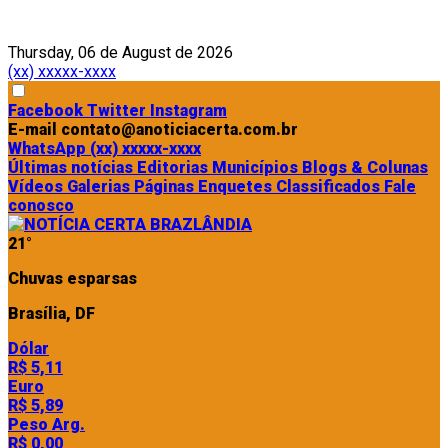
Thursday, 06 de August de 2026
(xx) xxxxx-xxxx
Facebook
Twitter
Instagram
E-mail
contato@anoticiacerta.com.br
WhatsApp
(xx) xxxxx-xxxx
Últimas notícias
Editorias
Municípios
Blogs & Colunas
Vídeos
Galerias
Páginas
Enquetes
Classificados
Fale
conosco
21°
Chuvas esparsas
Brasília, DF
Dólar
R$ 5,11
Euro
R$ 5,89
Peso Arg.
R$ 0,00