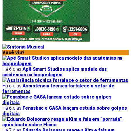
Você viu?
Há 6 dias
Apê Smart Studios aplica modelo das
academias na hospedagem
Há 6 dias
Assistência técnica fortalece o setor de
ferramentas
Há 6 dias
Fenasbac e GASA lançam estudo sobre golpes
digitais
Há 7 dias
Eduardo Bolsonaro reage a Kim e fala em