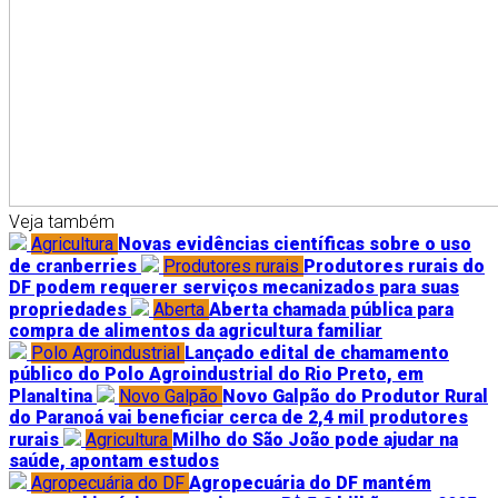
Veja também
Agricultura
Novas evidências científicas sobre o uso
de cranberries
Produtores rurais
Produtores rurais do
DF podem requerer serviços mecanizados para suas
propriedades
Aberta
Aberta chamada pública para
compra de alimentos da agricultura familiar
Polo Agroindustrial
Lançado edital de chamamento
público do Polo Agroindustrial do Rio Preto, em
Planaltina
Novo Galpão
Novo Galpão do Produtor Rural
do Paranoá vai beneficiar cerca de 2,4 mil produtores
rurais
Agricultura
Milho do São João pode ajudar na
saúde, apontam estudos
Agropecuária do DF
Agropecuária do DF mantém