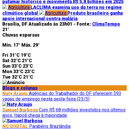
patamar histórico e movimenta R$ 5,8 bilhões em 2025
Agricultura
LACLIMA examina uso da terra no regime
climático global
Agricultura
Produto brasileiro ganha
apoio internacional contra malária
Brasília, DF
Atualizado às 23h01 -
Fonte:
ClimaTempo
21°
Chuvas esparsas
Mín.
17°
Máx.
29°
Fri
31°C
19°C
Sat
32°C
21°C
Sun
33°C
23°C
Mon
33°C
23°C
Tue
32°C
21°C
Blogs e colunas
Naty Araujo
Agências do Trabalhador do DF oferecem 393
vagas de emprego nesta sexta-feira (23/5)
Samuel Barbosa
Com R$ 68 milhões investidos nos últimos
anos, Itapoã chega à maioridade
NC DIGITAL
Parabéns Brazlândia