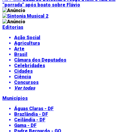
“porrada” após boato sobre Flávio
Editorias
Ação Social
Agricultura
Arte
Brasil
Câmara dos Deputados
Celebridades
Cidades
Ciência
Concursos
Ver todas
Municípios
Águas Claras - DF
Brazlândia - DF
Ceilândia - DF
Gama - DF
Padre Bernardo - GO