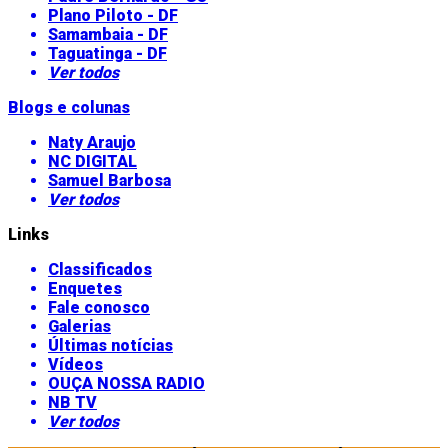
Plano Piloto - DF
Samambaia - DF
Taguatinga - DF
Ver todos
Blogs e colunas
Naty Araujo
NC DIGITAL
Samuel Barbosa
Ver todos
Links
Classificados
Enquetes
Fale conosco
Galerias
Últimas notícias
Vídeos
OUÇA NOSSA RADIO
NB TV
Ver todos