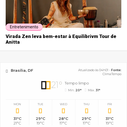
Entretenimento
Virada Zen leva bem-estar à Equilibrivm Tour de
Anitta
Brasília, DF
Atualizado às 04h01 -
Fonte:
ClimaTempo
21°
Tempo limpo
Mín.
20°
Máx.
31°
MON
TUE
WED
THU
FRI
31°C
29°C
28°C
29°C
31°C
21°C
19°C
17°C
17°C
19°C