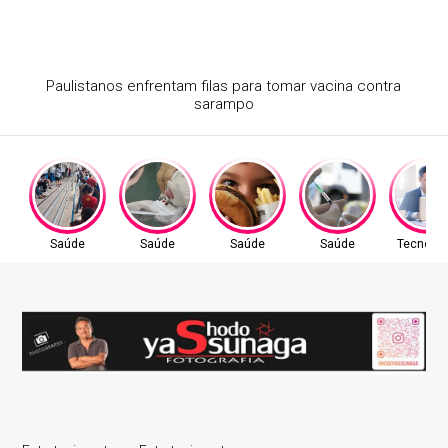
Atraso na ampliação do teste do pezinho dificulta
diagnóstico da AME
Saúde
Saúde
Saúde
Saúde
Tecnolog