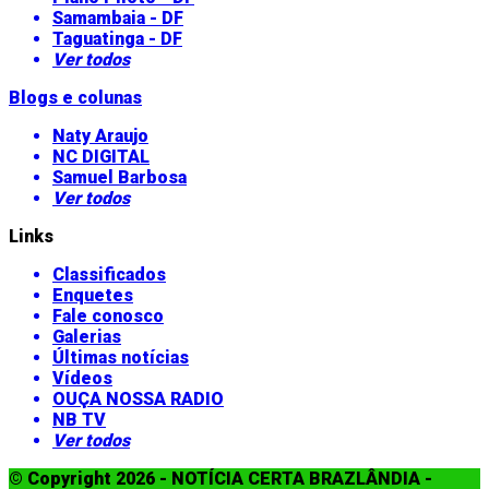
Samambaia - DF
Taguatinga - DF
Ver todos
Blogs e colunas
Naty Araujo
NC DIGITAL
Samuel Barbosa
Ver todos
Links
Classificados
Enquetes
Fale conosco
Galerias
Últimas notícias
Vídeos
OUÇA NOSSA RADIO
NB TV
Ver todos
© Copyright 2026 - NOTÍCIA CERTA BRAZLÂNDIA -