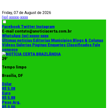
Friday, 07 de August de 2026
(xx) xxxxx-xxxx
Facebook
Twitter
Instagram
E-mail
contato@anoticiacerta.com.br
WhatsApp
(xx) xxxxx-xxxx
Últimas notícias
Editorias
Municípios
Blogs & Colunas
Vídeos
Galerias
Páginas
Enquetes
Classificados
Fale
conosco
29°
Tempo limpo
Brasília, DF
Dólar
R$ 5,08
Euro
R$ 5,88
Peso Arg.
R$ 0,00