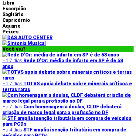
Libra
Escorpião
Sagitário
Capricórnio
Aquário
Peixes
Você viu?
Há 7 dias
Rede D’Or: média de infarto em SP é de 58
anos
Há 7 dias
TOTVS apoia debate sobre minerais críticos e
terras raras
Há 7 dias
Com homenagem a doulas, CLDF debaterá
criação de marco legal para a profissão no DF
Há 4 dias
STF amplia isenção tributária em compra de
veículos para PCDs