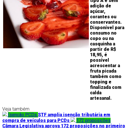
tipo A e sem
adição de
açúcar,
corantes ou
conservantes.
Disponível para
consumo no
copo ou na
casquinha a
partir de R$
18,95, é
possível
acrescentar a
fruta picada
também como
topping e
finalizada com
calda
artesanal.
Veja também
Isenção PCDs
STF amplia isenção tributária em
compra de veículos para PCDs
172 proposições
Câmara Legislativa aprova 172 proposições no primeiro