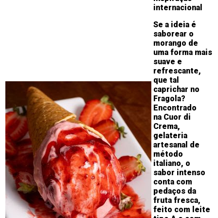
internacional
Se a ideia é
saborear o
morango de
uma forma mais
suave e
refrescante,
que tal
caprichar no
Fragola?
Encontrado
na
Cuor di
Crema
,
gelateria
artesanal de
método
italiano, o
sabor intenso
conta com
pedaços da
fruta fresca,
feito com leite