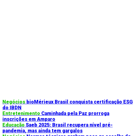
Negócios
bioMérieux Brasil conquista certificação ESG
do IBDN
Entretenimento
Caminhada pela Paz prorroga
inscrições em Amparo
Educação
Saeb 2025: Brasil recupera nível pré-
pandemia, mas ainda tem gargalos