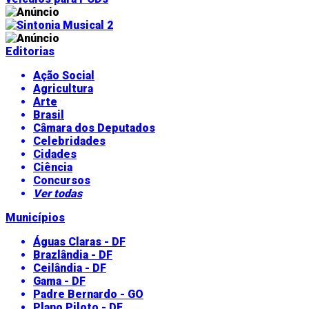
Editorias
Ação Social
Agricultura
Arte
Brasil
Câmara dos Deputados
Celebridades
Cidades
Ciência
Concursos
Ver todas
Municípios
Águas Claras - DF
Brazlândia - DF
Ceilândia - DF
Gama - DF
Padre Bernardo - GO
Plano Piloto - DF