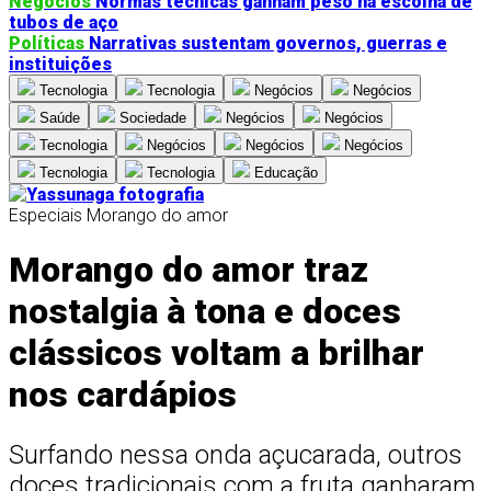
Negócios
Normas técnicas ganham peso na escolha de
tubos de aço
Políticas
Narrativas sustentam governos, guerras e
instituições
Tecnologia
Tecnologia
Negócios
Negócios
Saúde
Sociedade
Negócios
Negócios
Tecnologia
Negócios
Negócios
Negócios
Tecnologia
Tecnologia
Educação
Especiais
Morango do amor
Morango do amor traz
nostalgia à tona e doces
clássicos voltam a brilhar
nos cardápios
Surfando nessa onda açucarada, outros
doces tradicionais com a fruta ganharam