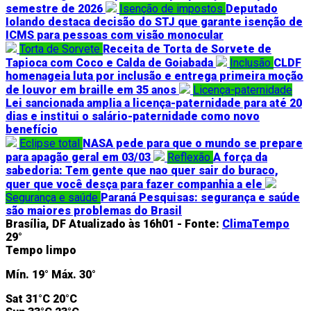
semestre de 2026
Isenção de impostos
Deputado
Iolando destaca decisão do STJ que garante isenção de
ICMS para pessoas com visão monocular
Torta de Sorvete
Receita de Torta de Sorvete de
Tapioca com Coco e Calda de Goiabada
Inclusão
CLDF
homenageia luta por inclusão e entrega primeira moção
de louvor em braille em 35 anos
Licença-paternidade
Lei sancionada amplia a licença-paternidade para até 20
dias e institui o salário-paternidade como novo
benefício
Eclipse total
NASA pede para que o mundo se prepare
para apagão geral em 03/03
Reflexão
A força da
sabedoria: Tem gente que nao quer sair do buraco,
quer que você desça para fazer companhia a ele
Segurança e saúde
Paraná Pesquisas: segurança e saúde
são maiores problemas do Brasil
Brasília, DF
Atualizado às 16h01 -
Fonte:
ClimaTempo
29°
Tempo limpo
Mín.
19°
Máx.
30°
Sat
31°C
20°C