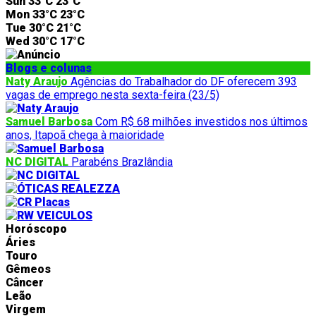
Sun
33°C
23°C
Mon
33°C
23°C
Tue
30°C
21°C
Wed
30°C
17°C
Blogs e colunas
Naty Araujo
Agências do Trabalhador do DF oferecem 393
vagas de emprego nesta sexta-feira (23/5)
Samuel Barbosa
Com R$ 68 milhões investidos nos últimos
anos, Itapoã chega à maioridade
NC DIGITAL
Parabéns Brazlândia
Horóscopo
Áries
Touro
Gêmeos
Câncer
Leão
Virgem