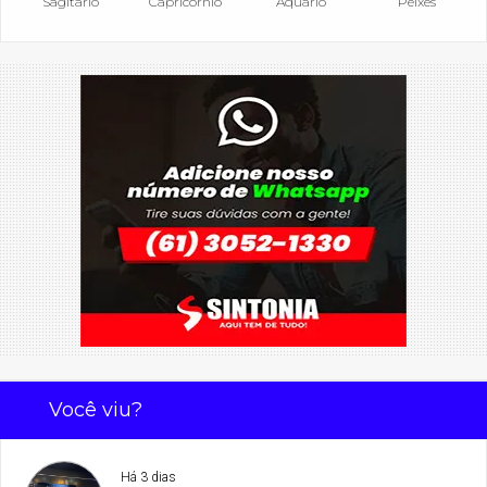
Sagitário
Capricórnio
Aquário
Peixes
Você viu?
Há 3 dias