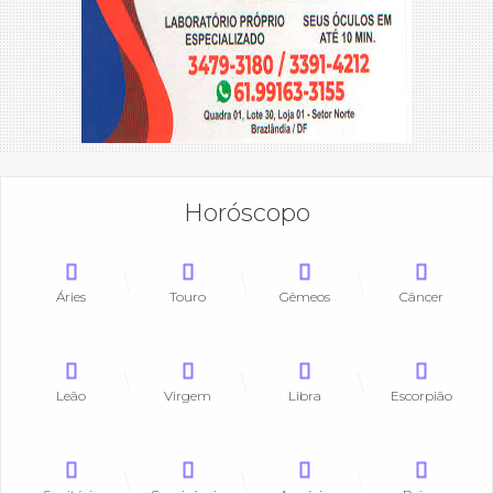
Horóscopo
Áries
Touro
Gêmeos
Câncer
Leão
Virgem
Libra
Escorpião