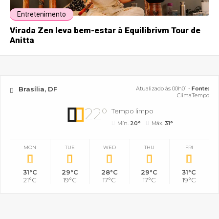
Entretenimento
Virada Zen leva bem-estar à Equilibrivm Tour de
Anitta
Brasília, DF
Atualizado às 00h01 -
Fonte:
ClimaTempo
22°
Tempo limpo
Mín.
20°
Máx.
31°
MON
TUE
WED
THU
FRI
31°C
29°C
28°C
29°C
31°C
21°C
19°C
17°C
17°C
19°C