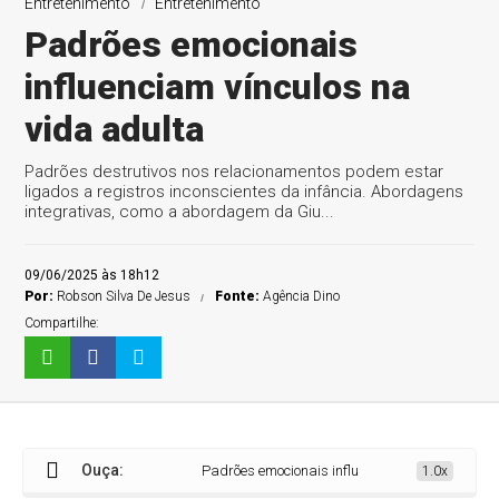
Entretenimento
Entretenimento
Padrões emocionais
influenciam vínculos na
Economia
Negócios
Tecnologia
vida adulta
Padrões destrutivos nos relacionamentos podem estar
ligados a registros inconscientes da infância. Abordagens
integrativas, como a abordagem da Giu...
09/06/2025 às 18h12
Por:
Robson Silva De Jesus
Fonte:
Agência Dino
Compartilhe:
Ouça:
Padrões emocionais influenciam vínculos na vida 
1.0x