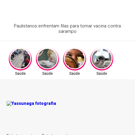
Atraso na ampliação do teste do pezinho dificulta
diagnóstico da AME
Saúde
Saúde
Saúde
Saúde
Tecnologia
Negócios
Tecnologia
Tecnologia
Arte
Tecnologia
Tecnologia
Tecnologia