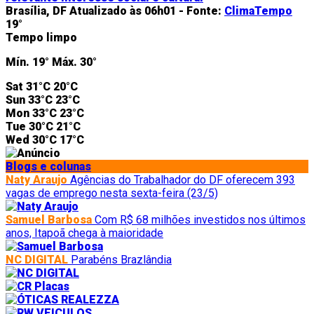
Brasília, DF
Atualizado às 06h01 -
Fonte:
ClimaTempo
19°
Tempo limpo
Mín.
19°
Máx.
30°
Sat
31°C
20°C
Sun
33°C
23°C
Mon
33°C
23°C
Tue
30°C
21°C
Wed
30°C
17°C
Blogs e colunas
Naty Araujo
Agências do Trabalhador do DF oferecem 393
vagas de emprego nesta sexta-feira (23/5)
Samuel Barbosa
Com R$ 68 milhões investidos nos últimos
anos, Itapoã chega à maioridade
NC DIGITAL
Parabéns Brazlândia