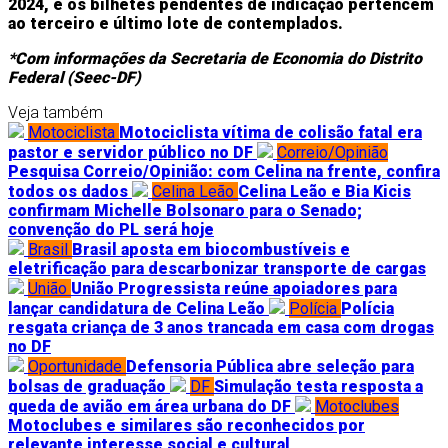
2024, e os bilhetes pendentes de indicação pertencem
ao terceiro e último lote de contemplados.
*Com informações da Secretaria de Economia do Distrito
Federal (Seec-DF)
Veja também
Motociclista
Motociclista vítima de colisão fatal era
pastor e servidor público no DF
Correio/Opinião
Pesquisa Correio/Opinião: com Celina na frente, confira
todos os dados
Celina Leão
Celina Leão e Bia Kicis
confirmam Michelle Bolsonaro para o Senado;
convenção do PL será hoje
Brasil
Brasil aposta em biocombustíveis e
eletrificação para descarbonizar transporte de cargas
União
União Progressista reúne apoiadores para
lançar candidatura de Celina Leão
Polícia
Polícia
resgata criança de 3 anos trancada em casa com drogas
no DF
Oportunidade
Defensoria Pública abre seleção para
bolsas de graduação
DF
Simulação testa resposta a
queda de avião em área urbana do DF
Motoclubes
Motoclubes e similares são reconhecidos por
relevante interesse social e cultural