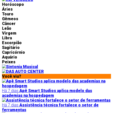
Horóscopo
Áries
Touro
Gêmeos
Câncer
Leão
Virgem
Libra
Escorpião
Sagitário
Capricórnio
Aquário
Peixes
Você viu?
Há 7 dias
Apê Smart Studios aplica modelo das
academias na hospedagem
Há 7 dias
Assistência técnica fortalece o setor de
ferramentas