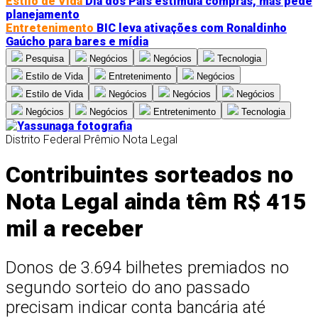
Estilo de Vida
Dia dos Pais estimula compras, mas pede
planejamento
Entretenimento
BIC leva ativações com Ronaldinho
Gaúcho para bares e mídia
Pesquisa
Negócios
Negócios
Tecnologia
Estilo de Vida
Entretenimento
Negócios
Estilo de Vida
Negócios
Negócios
Negócios
Negócios
Negócios
Entretenimento
Tecnologia
Distrito Federal
Prêmio Nota Legal
Contribuintes sorteados no
Nota Legal ainda têm R$ 415
mil a receber
Donos de 3.694 bilhetes premiados no
segundo sorteio do ano passado
precisam indicar conta bancária até