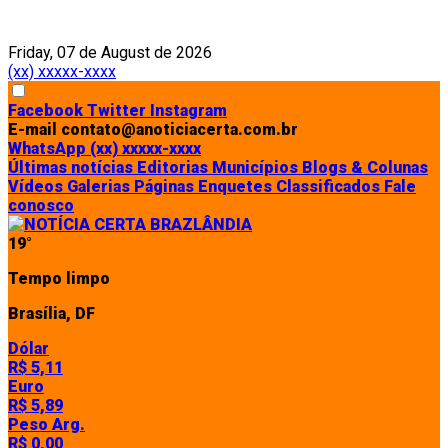
Friday, 07 de August de 2026
(xx) xxxxx-xxxx
Facebook
Twitter
Instagram
E-mail
contato@anoticiacerta.com.br
WhatsApp
(xx) xxxxx-xxxx
Últimas notícias
Editorias
Municípios
Blogs & Colunas
Vídeos
Galerias
Páginas
Enquetes
Classificados
Fale
conosco
19°
Tempo limpo
Brasília, DF
Dólar
R$ 5,11
Euro
R$ 5,89
Peso Arg.
R$ 0,00