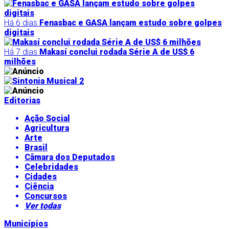
Há 6 dias
Fenasbac e GASA lançam estudo sobre golpes
digitais
Há 7 dias
Makasí conclui rodada Série A de US$ 6
milhões
Editorias
Ação Social
Agricultura
Arte
Brasil
Câmara dos Deputados
Celebridades
Cidades
Ciência
Concursos
Ver todas
Municípios