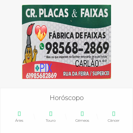
Horóscopo
Áries
Touro
Gêmeos
Câncer