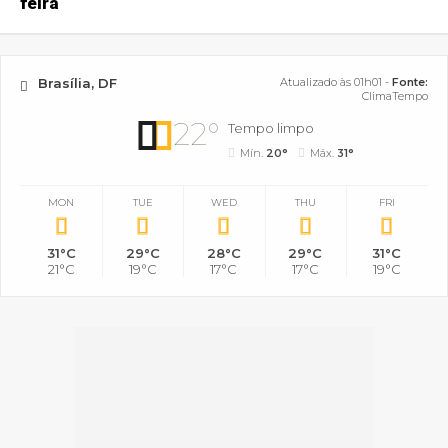
feira
Brasília, DF
Atualizado às 01h01 -
Fonte:
ClimaTempo
22°
Tempo limpo
Mín.
20°
Máx.
31°
MON
TUE
WED
THU
FRI
31°C
29°C
28°C
29°C
31°C
21°C
19°C
17°C
17°C
19°C