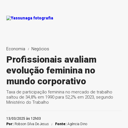
Brasília
Economia
Economia
Tecnologia
Tecnologia
Crise
Economia
Economia
Economia
Negócios
Profissionais avaliam
evolução feminina no
Valdemar Costa Neto
Chanceler
Genial/Quaest
mundo corporativo
Taxa de participação feminina no mercado de trabalho
saltou de 34,8% em 1990 para 52,2% em 2023, segundo
Ministério do Trabalho
13/03/2025 às 12h03
Por:
Robson Silva De Jesus
Fonte:
Agência Dino