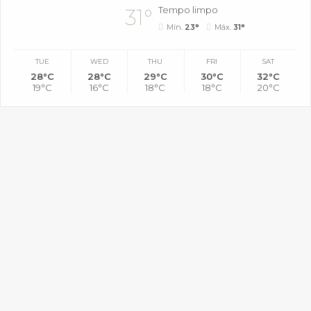
Tempo limpo
31°
Mín.
23°
Máx.
31°
TUE
WED
THU
FRI
SAT
28°C
28°C
29°C
30°C
32°C
19°C
16°C
18°C
18°C
20°C