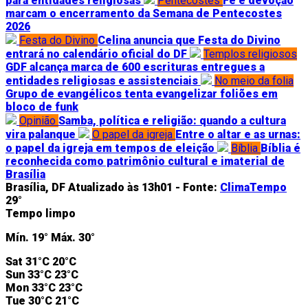
para entidades religiosas
Pentecostes
Fé e devoção
marcam o encerramento da Semana de Pentecostes
2026
Festa do Divino
Celina anuncia que Festa do Divino
entrará no calendário oficial do DF
Templos religiosos
GDF alcança marca de 600 escrituras entregues a
entidades religiosas e assistenciais
No meio da folia
Grupo de evangélicos tenta evangelizar foliões em
bloco de funk
Opinião
Samba, política e religião: quando a cultura
vira palanque
O papel da igreja
Entre o altar e as urnas:
o papel da igreja em tempos de eleição
Bíblia
Bíblia é
reconhecida como patrimônio cultural e imaterial de
Brasília
Brasília, DF
Atualizado às 13h01 -
Fonte:
ClimaTempo
29°
Tempo limpo
Mín.
19°
Máx.
30°
Sat
31°C
20°C
Sun
33°C
23°C
Mon
33°C
23°C
Tue
30°C
21°C