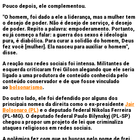
Pouco depois, ele complementou.
"O homem, foi dado a ele a liderança, mas a mulher tem
o desejo de poder. Não é desejo de serviço, é desejo
de poder. Repito a palavra: empoderamento. Portanto,
eu já começo a falar: a guerra dos sexos é ideologia
pura, é diabólica. Para curar a solidão do homem, Deus
fez você [mulher]. Ela nasceu para auxiliar o homem",
disse.
A reação nas redes sociais foi intensa. Militantes de
esquerda criticaram frei Gilson alegando que ele seria
ligado a uma produtora de conteúdo conhecida pelo
conteúdo conservador e de que fosse vinculado
ao
bolsonarismo
.
Do outro lado, ele foi defendido por alguns dos
principais nomes da direita como o ex-presidente
Jair
Bolsonaro (PL)
e o deputado federal Nikolas Ferreira
(PL-MG). O deputado federal Paulo Bilynskyj (PL-SP)
chegou a propor um projeto de lei que criminaliza
ataques religiosos em redes sociais.
A polêmica fez com que as buscas pelo nome de frei