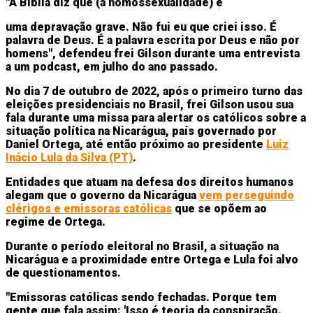
"A Bíblia diz que (a homossexualidade) é
uma depravação grave. Não fui eu que criei isso. É
palavra de Deus. É a palavra escrita por Deus e não por
homens", defendeu frei Gilson durante uma entrevista
a um podcast, em julho do ano passado.
No dia 7 de outubro de 2022, após o primeiro turno das
eleições presidenciais no Brasil, frei Gilson usou sua
fala durante uma missa para alertar os católicos sobre a
situação política na Nicarágua, país governado por
Daniel Ortega, até então próximo ao presidente
Luiz
Inácio Lula da Silva (PT)
.
Entidades que atuam na defesa dos direitos humanos
alegam que o governo da Nicarágua
vem perseguindo
clérigos e emissoras católicas
que se opõem ao
regime de Ortega.
Durante o período eleitoral no Brasil, a situação na
Nicarágua e a proximidade entre Ortega e Lula foi alvo
de questionamentos.
"Emissoras católicas sendo fechadas. Porque tem
gente que fala assim: 'Isso é teoria da conspiração.