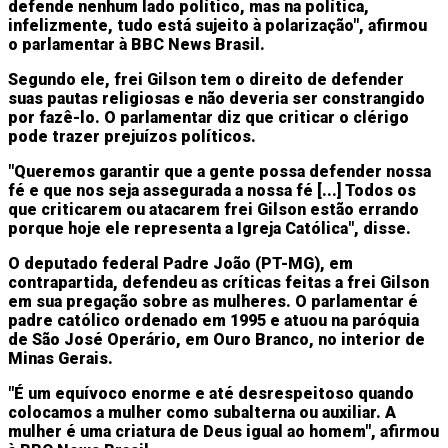
defende nenhum lado político, mas na política,
infelizmente, tudo está sujeito à polarização", afirmou
o parlamentar à BBC News Brasil.
Segundo ele, frei Gilson tem o direito de defender
suas pautas religiosas e não deveria ser constrangido
por fazê-lo. O parlamentar diz que criticar o clérigo
pode trazer prejuízos políticos.
"Queremos garantir que a gente possa defender nossa
fé e que nos seja assegurada a nossa fé [...] Todos os
que criticarem ou atacarem frei Gilson estão errando
porque hoje ele representa a Igreja Católica", disse.
O deputado federal Padre João (PT-MG), em
contrapartida, defendeu as críticas feitas a frei Gilson
em sua pregação sobre as mulheres. O parlamentar é
padre católico ordenado em 1995 e atuou na paróquia
de São José Operário, em Ouro Branco, no interior de
Minas Gerais.
"É um equívoco enorme e até desrespeitoso quando
colocamos a mulher como subalterna ou auxiliar. A
mulher é uma criatura de Deus igual ao homem", afirmou