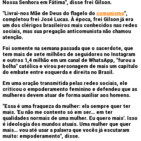
Nossa Senhora em Fátima", disse frei Gilson.
"Livrai-nos Mãe de Deus do flagelo do
comunismo
",
completou frei José Lucas. À época, frei Gilson já era
um dos clérigos brasileiros mais conhecidos nas redes
sociais, mas sua pregação anticomunista não chamou
atenção.
Foi somente na semana passada que o sacerdote, que
tem mais de sete milhões de seguidores no Instagram
e outros 1,4 milhão em um canal de WhatsApp, "furou a
bolha" católica e virou personagem de mais um capítulo
do embate entre esquerda e direita no Brasil.
Em uma oração transmitida pelas redes sociais, ele
criticou o empoderamento feminino e defendeu que as
mulheres devem atuar de forma auxiliar aos homens.
"Essa é uma fraqueza da mulher: ela sempre quer ter
mais. 'Eu não me contento só em ser… em ter
qualidades normais de uma mulher. Eu quero mais'. Isso
é ideologia dos mundos atuais. Uma mulher que quer
mais… vou até usar a palavra que vocês já escutaram
muito: empoderamento", disse.