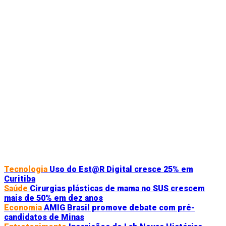
Tecnologia
Uso do Est@R Digital cresce 25% em
Curitiba
Saúde
Cirurgias plásticas de mama no SUS crescem
mais de 50% em dez anos
Economia
AMIG Brasil promove debate com pré-
candidatos de Minas