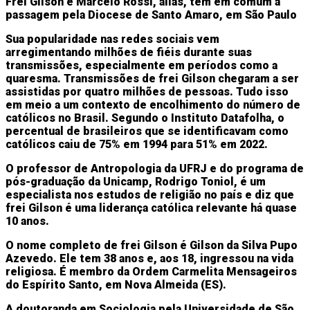
Frei Gilson e Marcelo Rossi, aliás, têm em comum a
passagem pela Diocese de Santo Amaro, em São Paulo
Sua popularidade nas redes sociais vem
arregimentando milhões de fiéis durante suas
transmissões, especialmente em períodos como a
quaresma. Transmissões de frei Gilson chegaram a ser
assistidas por quatro milhões de pessoas. Tudo isso
em meio a um contexto de encolhimento do número de
católicos no Brasil. Segundo o Instituto Datafolha, o
percentual de brasileiros que se identificavam como
católicos caiu de 75% em 1994 para 51% em 2022.
O professor de Antropologia da UFRJ e do programa de
pós-graduação da Unicamp, Rodrigo Toniol, é um
especialista nos estudos de religião no país e diz que
frei Gilson é uma liderança católica relevante há quase
10 anos.
O nome completo de frei Gilson é Gilson da Silva Pupo
Azevedo. Ele tem 38 anos e, aos 18, ingressou na vida
religiosa. É membro da Ordem Carmelita Mensageiros
do Espírito Santo, em Nova Almeida (ES).
A doutoranda em Sociologia pela Universidade de São