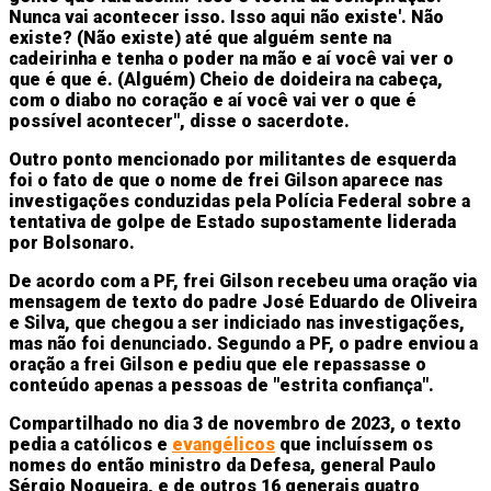
Nunca vai acontecer isso. Isso aqui não existe'. Não
existe? (Não existe) até que alguém sente na
cadeirinha e tenha o poder na mão e aí você vai ver o
que é que é. (Alguém) Cheio de doideira na cabeça,
com o diabo no coração e aí você vai ver o que é
possível acontecer", disse o sacerdote.
Outro ponto mencionado por militantes de esquerda
foi o fato de que o nome de frei Gilson aparece nas
investigações conduzidas pela Polícia Federal sobre a
tentativa de golpe de Estado supostamente liderada
por Bolsonaro.
De acordo com a PF, frei Gilson recebeu uma oração via
mensagem de texto do padre José Eduardo de Oliveira
e Silva, que chegou a ser indiciado nas investigações,
mas não foi denunciado. Segundo a PF, o padre enviou a
oração a frei Gilson e pediu que ele repassasse o
conteúdo apenas a pessoas de "estrita confiança".
Compartilhado no dia 3 de novembro de 2023, o texto
pedia a católicos e
evangélicos
que incluíssem os
nomes do então ministro da Defesa, general Paulo
Sérgio Nogueira, e de outros 16 generais quatro