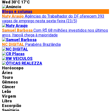
Wed
30°C
17°C
Blogs e colunas
Naty Araujo
Agências do Trabalhador do DF oferecem 393
vagas de emprego nesta sexta-feira (23/5)
Samuel Barbosa
Com R$ 68 milhões investidos nos últimos
anos, Itapoã chega à maioridade
NC DIGITAL
Parabéns Brazlândia
Horóscopo
Áries
Touro
Gêmeos
Câncer
Leão
Virgem
Libra
Escorpião
Sagitário