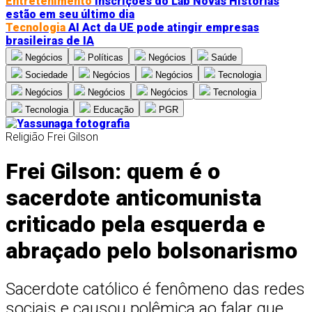
Entretenimento
Inscrições do Lab Novas Histórias
estão em seu último dia
Tecnologia
AI Act da UE pode atingir empresas
brasileiras de IA
Negócios
Políticas
Negócios
Saúde
Sociedade
Negócios
Negócios
Tecnologia
Negócios
Negócios
Negócios
Tecnologia
Tecnologia
Educação
PGR
Religião
Frei Gilson
Frei Gilson: quem é o
sacerdote anticomunista
criticado pela esquerda e
abraçado pelo bolsonarismo
Sacerdote católico é fenômeno das redes
sociais e causou polêmica ao falar que