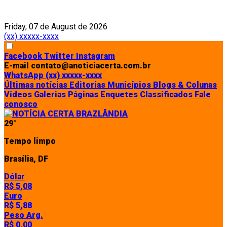
Friday, 07 de August de 2026
(xx) xxxxx-xxxx
Facebook
Twitter
Instagram
E-mail
contato@anoticiacerta.com.br
WhatsApp
(xx) xxxxx-xxxx
Últimas notícias
Editorias
Municípios
Blogs & Colunas
Vídeos
Galerias
Páginas
Enquetes
Classificados
Fale
conosco
29°
Tempo limpo
Brasília, DF
Dólar
R$ 5,08
Euro
R$ 5,88
Peso Arg.
R$ 0,00