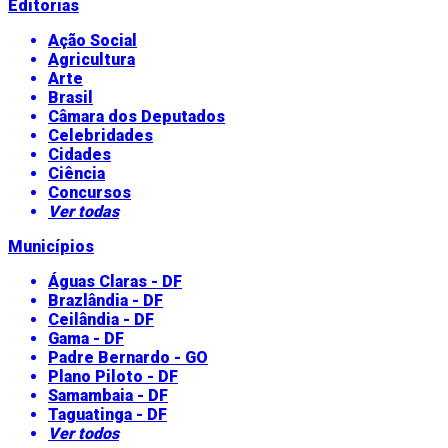
Editorias
Ação Social
Agricultura
Arte
Brasil
Câmara dos Deputados
Celebridades
Cidades
Ciência
Concursos
Ver todas
Municípios
Águas Claras - DF
Brazlândia - DF
Ceilândia - DF
Gama - DF
Padre Bernardo - GO
Plano Piloto - DF
Samambaia - DF
Taguatinga - DF
Ver todos