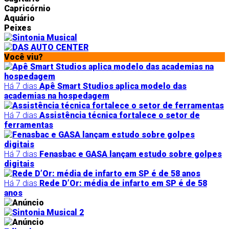
Capricórnio
Aquário
Peixes
Você viu?
Há 7 dias
Apê Smart Studios aplica modelo das
academias na hospedagem
Há 7 dias
Assistência técnica fortalece o setor de
ferramentas
Há 7 dias
Fenasbac e GASA lançam estudo sobre golpes
digitais
Há 7 dias
Rede D’Or: média de infarto em SP é de 58
anos