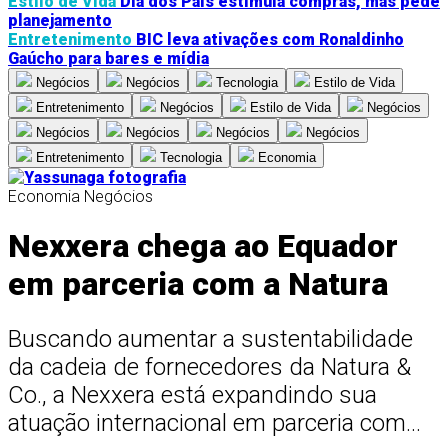
Estilo de Vida
Dia dos Pais estimula compras, mas pede
planejamento
Entretenimento
BIC leva ativações com Ronaldinho
Gaúcho para bares e mídia
Negócios
Negócios
Tecnologia
Estilo de Vida
Entretenimento
Negócios
Estilo de Vida
Negócios
Negócios
Negócios
Negócios
Negócios
Entretenimento
Tecnologia
Economia
Economia
Negócios
Nexxera chega ao Equador
em parceria com a Natura
Buscando aumentar a sustentabilidade
da cadeia de fornecedores da Natura &
Co., a Nexxera está expandindo sua
atuação internacional em parceria com...