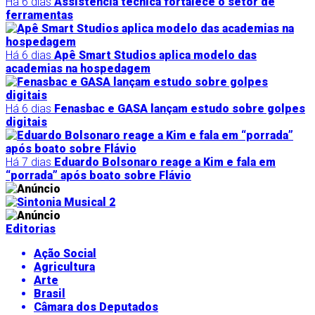
Há 6 dias
Assistência técnica fortalece o setor de
ferramentas
Há 6 dias
Apê Smart Studios aplica modelo das
academias na hospedagem
Há 6 dias
Fenasbac e GASA lançam estudo sobre golpes
digitais
Há 7 dias
Eduardo Bolsonaro reage a Kim e fala em
“porrada” após boato sobre Flávio
Editorias
Ação Social
Agricultura
Arte
Brasil
Câmara dos Deputados