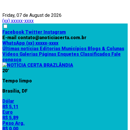
Friday, 07 de August de 2026
(xx) xxxxx-xxxx
Facebook
Twitter
Instagram
E-mail
contato@anoticiacerta.com.br
WhatsApp
(xx) xxxxx-xxxx
Últimas notícias
Editorias
Municípios
Blogs & Colunas
Vídeos
Galerias
Páginas
Enquetes
Classificados
Fale
conosco
20°
Tempo limpo
Brasília, DF
Dólar
R$ 5,11
Euro
R$ 5,89
Peso Arg.
R$ 0,00