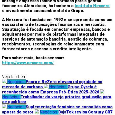
abrange empresas também voltadas para a gestão
financeira. Além disso, há também o
Instituto Nexxera
,
o investimento socioambiental do Grupo.
A Nexxera foi fundada em 1992 e se apresenta como um
ecossistema de transações financeiras e mercantis.
Sua atuação é focada em conectar empresas, bancos e
adquirentes por meio de plataformas integradas de
serviços de automação bancária, gestão de cobrança,
recebimentos, tecnologias de relacionamento com
fornecedores e acesso a crédito inteligente.
Para saber mais, basta acessar:
https://www.nexxera.com/
Veja também
Negócios
Ecora e BeZero elevam integridade no
mercado de carbono
Negócios
Grupo Cyrela é
reconhecido como Empresa Pró-Ética 2025-2026
Negócios
Trabalhador do varejo prioriza graduação para
se qualificar
Negócios
Suplementação feminina se consolida como
aposta do setor
Negócios
BajaTek revisa Century CR7