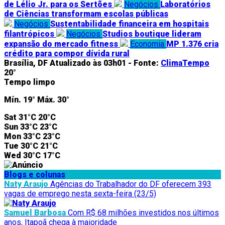
de Lélio Jr. para os Sertões
Negócios
Laboratórios
de Ciências transformam escolas públicas
Negócios
Sustentabilidade financeira em hospitais
filantrópicos
Negócios
Studios boutique lideram
expansão do mercado fitness
Economia
MP 1.376 cria
crédito para compor dívida rural
Brasília, DF
Atualizado às 03h01 -
Fonte:
ClimaTempo
20°
Tempo limpo
Mín.
19°
Máx.
30°
Sat
31°C
20°C
Sun
33°C
23°C
Mon
33°C
23°C
Tue
30°C
21°C
Wed
30°C
17°C
Blogs e colunas
Naty Araujo
Agências do Trabalhador do DF oferecem 393
vagas de emprego nesta sexta-feira (23/5)
Samuel Barbosa
Com R$ 68 milhões investidos nos últimos
anos, Itapoã chega à maioridade