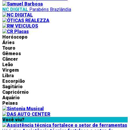
NC DIGITAL
Parabéns Brazlândia
Horóscopo
Áries
Touro
Gêmeos
Câncer
Leão
Virgem
Libra
Escorpião
Sagitário
Capricórnio
Aquário
Peixes
Você viu?