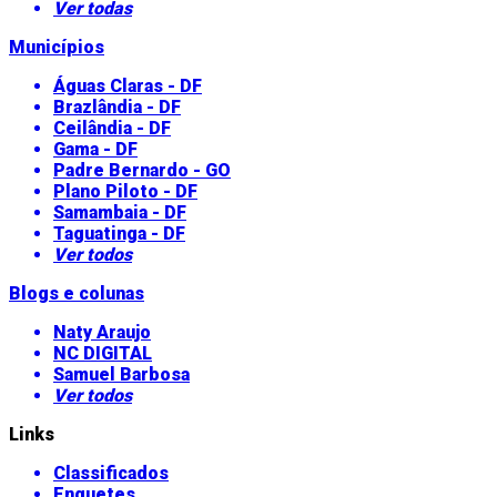
Ver todas
Municípios
Águas Claras - DF
Brazlândia - DF
Ceilândia - DF
Gama - DF
Padre Bernardo - GO
Plano Piloto - DF
Samambaia - DF
Taguatinga - DF
Ver todos
Blogs e colunas
Naty Araujo
NC DIGITAL
Samuel Barbosa
Ver todos
Links
Classificados
Enquetes