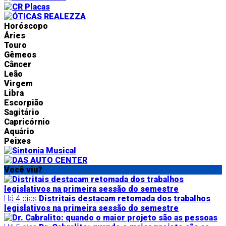
Horóscopo
Áries
Touro
Gêmeos
Câncer
Leão
Virgem
Libra
Escorpião
Sagitário
Capricórnio
Aquário
Peixes
Você viu?
Há 4 dias
Distritais destacam retomada dos trabalhos
legislativos na primeira sessão do semestre