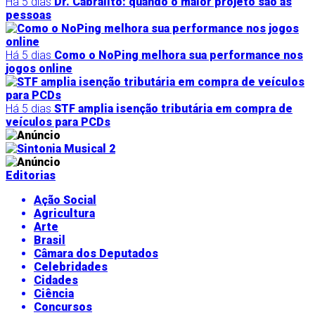
Há 5 dias
Dr. Cabralito: quando o maior projeto são as
pessoas
Há 5 dias
Como o NoPing melhora sua performance nos
jogos online
Há 5 dias
STF amplia isenção tributária em compra de
veículos para PCDs
Editorias
Ação Social
Agricultura
Arte
Brasil
Câmara dos Deputados
Celebridades
Cidades
Ciência
Concursos