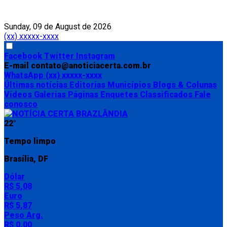
Sunday, 09 de August de 2026
(xx) xxxxx-xxxx
Facebook
Twitter
Instagram
E-mail
contato@anoticiacerta.com.br
WhatsApp
(xx) xxxxx-xxxx
Últimas notícias
Editorias
Municípios
Blogs & Colunas
Vídeos
Galerias
Páginas
Enquetes
Classificados
Fale
conosco
22°
Tempo limpo
Brasília, DF
Dólar
R$ 5,08
Euro
R$ 5,87
Peso Arg.
R$ 0,00