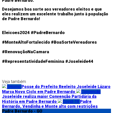
Padre Bernardo.
Desejamos boa sorte aos vereadores eleitos e que
eles realizem um excelente trabalho junto à população
de Padre Bernardo!
Eleicoes2024 #PadreBernardo
#MonteAltoFortalecido #BoaSorteVereadores
#RenovaçãoNaCamara
#RepresentatividadeFeminina #Joseleide44
Veja também
Entorno
Posse do Prefeito Reeleito Joseleide Lázaro
Marca Novo Ciclo em Padre Bernardo
Convenção
Joseleide realiza maior Convenção Partidária da
História em Padre Bernardo
Covid-19
Padre
Bernardo, Vendinha e Monte alto com restrições
Padre Bernardo - GO