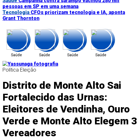
Saúde
Campanha contra sarampo vacinou 280 mil
pessoas em SP em uma semana
Tecnologia
CFOs priorizam tecnologia e IA, aponta
Grant Thornton
Saúde
Saúde
Saúde
Saúde
Política
Eleição
Distrito de Monte Alto Sai
Tecnologia
Negócios
Tecnologia
Tecnologia
Fortalecido das Urnas:
Eleitores de Vendinha, Ouro
Arte
Tecnologia
Tecnologia
Tecnologia
Verde e Monte Alto Elegem 3
Vereadores