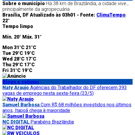
Sobre o município
Há 38 km de Brazlândia, a cidade vive ,
principalmente da agropecuária
Brasília, DF
Atualizado às 03h01 -
Fonte:
ClimaTempo
22°
Tempo limpo
Mín.
20°
Máx.
31°
Mon
31°C
21°C
Tue
29°C
19°C
Wed
28°C
17°C
Thu
29°C
17°C
Fri
31°C
19°C
Blogs e colunas
Naty Araujo
Agências do Trabalhador do DF oferecem 393
vagas de emprego nesta sexta-feira (23/5)
Samuel Barbosa
Com R$ 68 milhões investidos nos últimos
anos, Itapoã chega à maioridade
NC DIGITAL
Parabéns Brazlândia