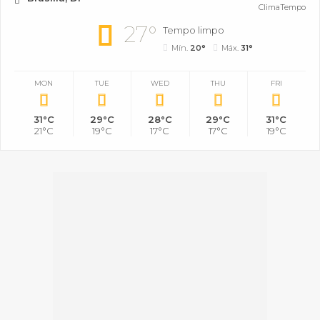
ClimaTempo
27°
Tempo limpo
Mín.
20°
Máx.
31°
MON
TUE
WED
THU
FRI
31°C
29°C
28°C
29°C
31°C
21°C
19°C
17°C
17°C
19°C