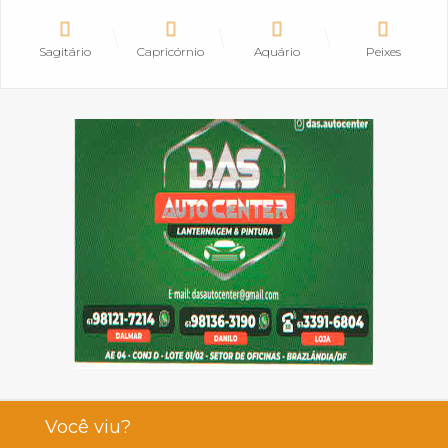
Sagitário
Capricórnio
Aquário
Peixes
Você viu?