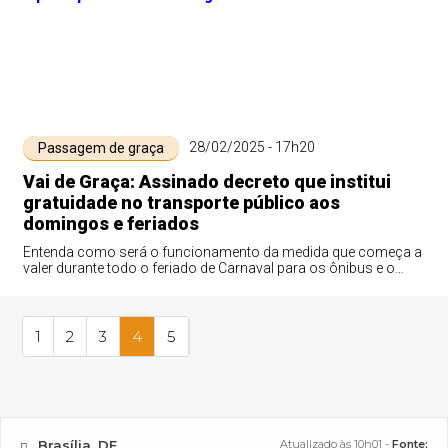
28/02/2025 - 17h20
Passagem de graça
Vai de Graça: Assinado decreto que institui
gratuidade no transporte público aos
domingos e feriados
Entenda como será o funcionamento da medida que começa a
valer durante todo o feriado de Carnaval para os ônibus e o
metrô do DF
1
2
3
4
5
Brasília, DF
Atualizado às 10h01 -
Fonte: