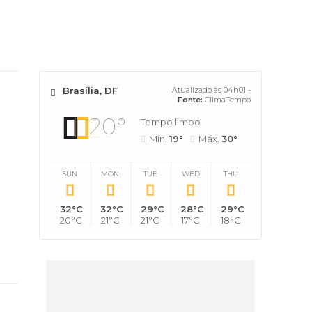
Brasília, DF
Atualizado às 04h01 -
Fonte:
ClimaTempo
20°
Tempo limpo
Mín.
19°
Máx.
30°
SUN
MON
TUE
WED
THU
32°C
32°C
29°C
28°C
29°C
20°C
21°C
21°C
17°C
18°C