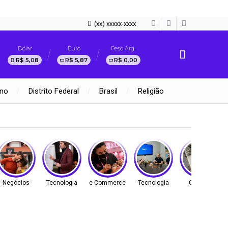
(xx) xxxxx-xxxx
Dólar
Euro
Peso Arg.
R$ 5,08
R$ 5,87
R$ 0,00
rno
Distrito Federal
Brasil
Religião
Negócios
Tecnologia
e-Commerce
Tecnologia
Cultura