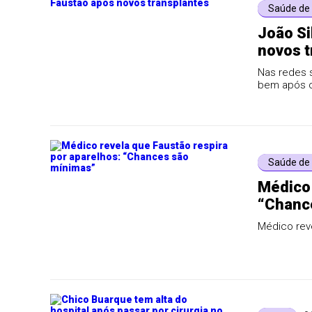
Saúde de
João Si
novos t
Nas redes s
bem após o
Saúde de
Médico 
“Chanc
Médico reve