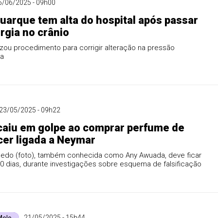
6/06/2025 - 09h00
uarque tem alta do hospital após passar
urgia no crânio
izou procedimento para corrigir alteração na pressão
na
23/05/2025 - 09h22
caiu em golpe ao comprar perfume de
cer ligada a Neymar
edo (foto), também conhecida como Any Awuada, deve ficar
0 dias, durante investigações sobre esquema de falsificação
21/05/2025 - 15h44