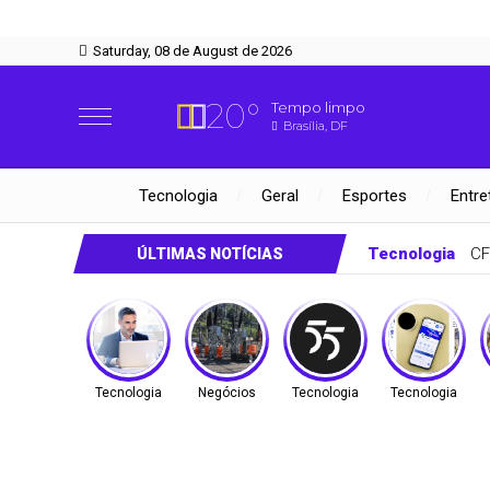
Saturday, 08 de August de 2026
20°
Tempo limpo
Brasília, DF
Tecnologia
Geral
Esportes
Entre
Negócios
Cetrel leva gestão ambiental a saneamento e energia
ÚLTIMAS NOTÍCIAS
Tecnologia
Negócios
Tecnologia
Tecnologia