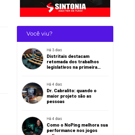
Você viu?
Há 3 dias
Distritais destacam
retomada dos trabalhos
legislativos na primeira
sessão do semestre
Há 4 dias
Dr. Cabralito: quando o
maior projeto são as
pessoas
Há 4 dias
Como o NoPing melhora sua
performance nos jogos