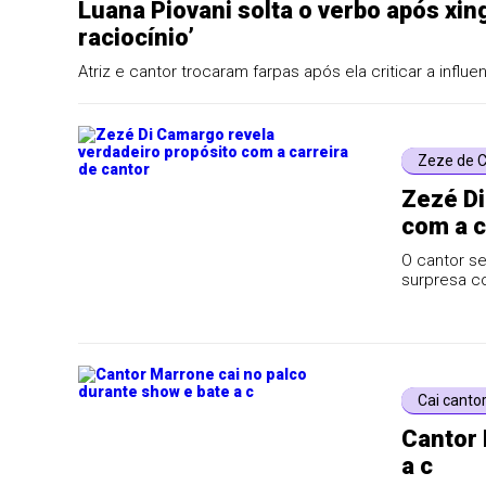
Luana Piovani solta o verbo após xi
raciocínio’
Atriz e cantor trocaram farpas após ela criticar a influ
Zeze de 
Zezé Di
com a c
O cantor se
surpresa c
Cai canto
Cantor 
a c