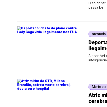
O acidente 
passa bem: 
atentado
Deporta
ilegalm
A possível 
inteligênci
Morte cer
Atriz m
cerebra