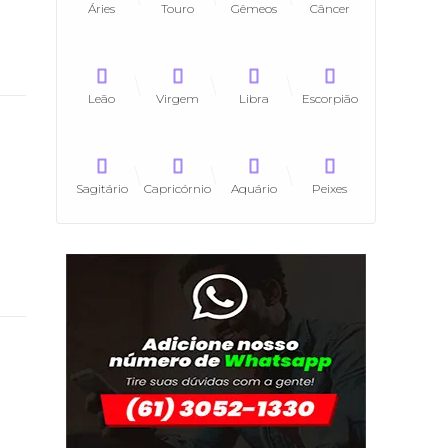
Áries
Touro
Gêmeos
Câncer
Leão
Virgem
Libra
Escorpião
Sagitário
Capricórnio
Aquário
Peixes