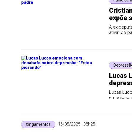
Fábio de 
Cristia
expõe s
A ex-deputa
ativa” do p
Depressã
Lucas 
depress
Lucas Lucc
emocionou 
16/05/2025 - 08h25
Xingamentos