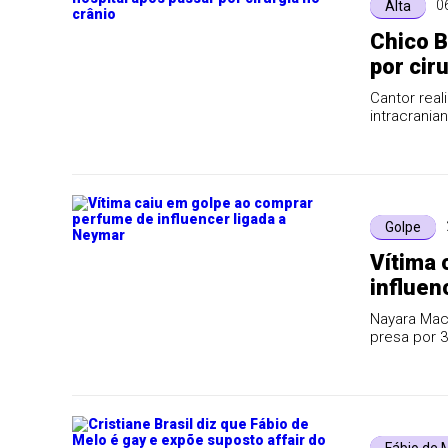
0
Alta
Chico B
por cir
Cantor real
intracrania
Golpe
Vítima 
influen
Nayara Mac
presa por 3